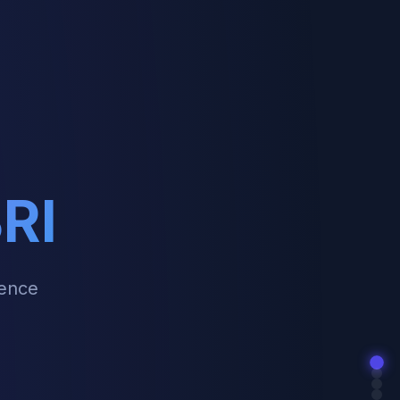
RI
ience