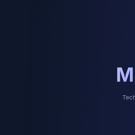
M
Tech